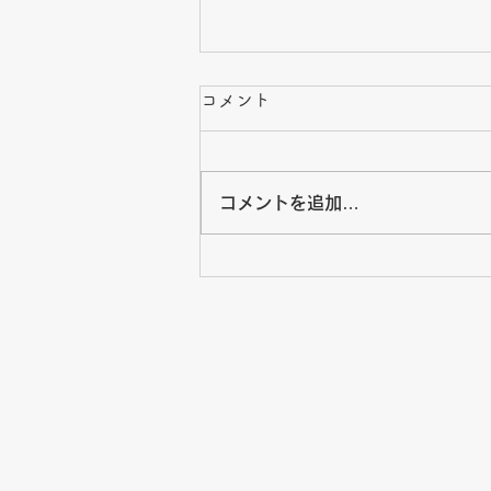
8月・夏休み期間のお知ら
コメント
せ・カレンダー
8月・夏休み期間のお知らせとカ
コメントを追加…
レンダーです。 重要な連絡事項
がございますので、必ずご確認く
ださい。