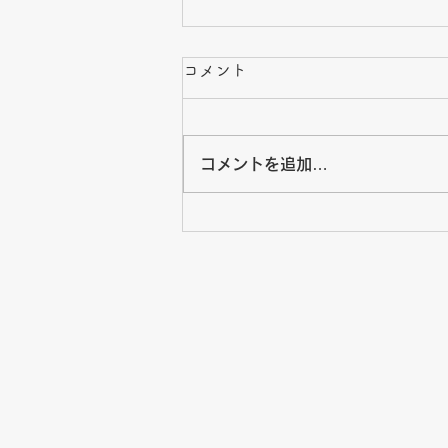
8月・夏休み期間のお知ら
コメント
せ・カレンダー
8月・夏休み期間のお知らせとカ
コメントを追加…
レンダーです。 重要な連絡事項
がございますので、必ずご確認く
ださい。